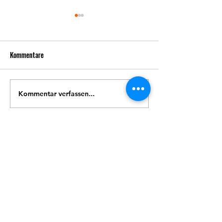
Kommentare
Kommentar verfassen...
Der Thüringer Basketball
Stellenausschreib
trauert um Yvonne Streit
Geschäftsstellenle
Thüringer Basketball Verband e.V.
info@tbv-online.de
03641 / 381577
Am Stadion 1
07749 Jena