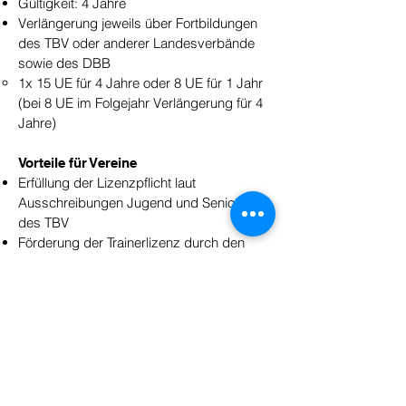
Gültigkeit: 4 Jahre
Verlängerung jeweils über Fortbildungen
des TBV oder anderer Landesverbände
sowie des DBB
1x 15 UE für 4 Jahre oder 8 UE für 1 Jahr
(bei 8 UE im Folgejahr Verlängerung für 4
Jahre)
Vorteile für Vereine
Erfüllung der Lizenzpflicht laut
Ausschreibungen Jugend und Senioren
des TBV
Förderung der Trainerlizenz durch den
Landessportbund Thüringen (ca. 175,00€
pro Jahr)
Weiterführende B- und A-Ausbildung
Das Innehaben einer C-Trainer Lizenz ist
eine Voraussetzung für die weitere
Qualifizierung mit der B- und danach A-
Lizenz. Weitere Voraussetzungen und den