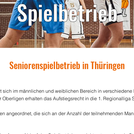
Spielbetrieb
Seniorenspielbetrieb in Thüringen
rt sich im männlichen und weiblichen Bereich in verschiedene L
der Oberligen erhalten das Aufstiegsrecht in die 1. Regionallig
gen angeordnet, die sich an der Anzahl der teilnehmenden Mann