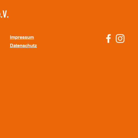
.V.
Impressum
Datenschutz