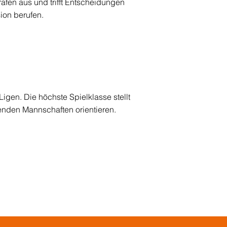
rafen aus und trifft Entscheidungen
ion berufen.
igen. Die höchste Spielklasse stellt
menden Mannschaften orientieren.