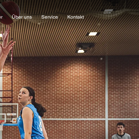
er
Über uns
Service
Kontakt