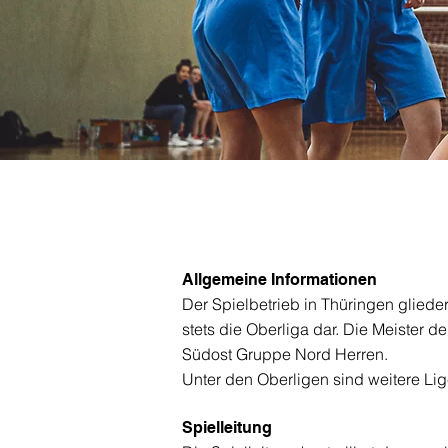
Allgemeine Informationen
Der Spielbetrieb in Thüringen gliede
stets die Oberliga dar. Die Meister 
Südost Gruppe Nord Herren.
Unter den Oberligen sind weitere Li
Spielleitung