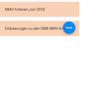
MMV Kriterien Juni 2019
Erläuterungen zu den DBB MMV-Kriterien
Thüringer Basketball Verband e.V.
info@tbv-online.de
03641 / 381577
Am Stadion 1
07749 Jena
Präsident: Thomas Fritsche
Vizepräsident: Peter Krautwald
Leiterin der Geschäftsstelle: Ina Elsner