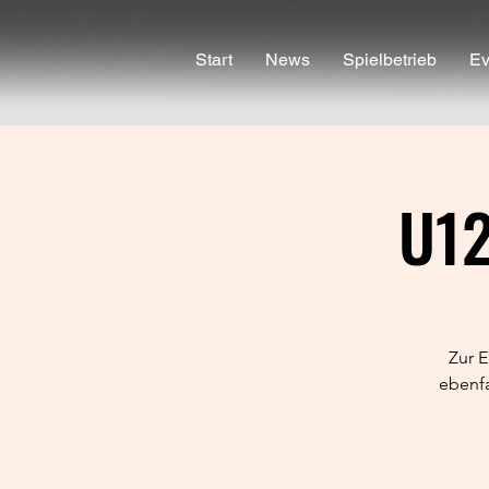
Start
News
Spielbetrieb
Ev
U12
Zur E
ebenfa