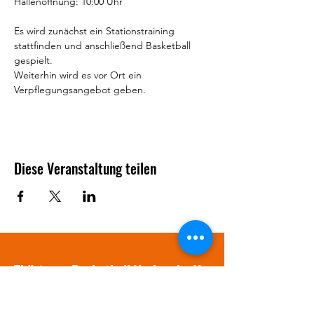
Hallenöffnung: 10:00 Uhr
Es wird zunächst ein Stationstraining 
stattfinden und anschließend Basketball 
gespielt.
Weiterhin wird es vor Ort ein 
Verpflegungsangebot geben.
Diese Veranstaltung teilen
Thüringer Basketball Verband e.V.
info@tbv-online.de
03641 / 381577