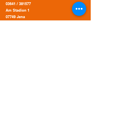
03641 / 381577
Am Stadion 1
07749 Jena
Präsident: Thomas Fritsche
Vizepräsident: Peter Krautwald
Leiterin der Geschäftsstelle: Ina Elsner
Landestrainer: Tino Stumpf
Geschäftszeiten:
Montag - Freitag 10:00 - 12:00 Uhr
Montag - Mittwoch und Freitag 13:00 - 15:00
Uhr
Impressum
Datenschutz