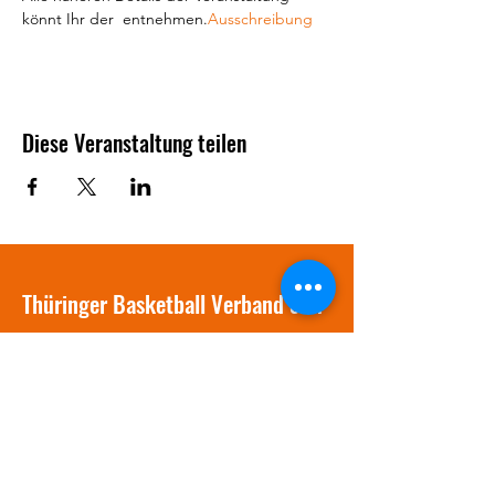
könnt Ihr der 
 entnehmen.
Ausschreibung
Diese Veranstaltung teilen
Thüringer Basketball Verband e.V.
info@tbv-online.de
03641 / 381577
Am Stadion 1
07749 Jena
Präsident: Thomas Fritsche