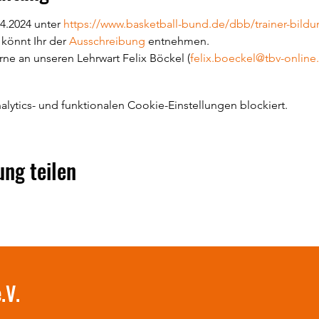
04.2024 unter 
https://www.basketball-bund.de/dbb/trainer-bil
könnt Ihr der 
Ausschreibung
 entnehmen.
ne an unseren Lehrwart Felix Böckel (
felix.boeckel@tbv-online
ytics- und funktionalen Cookie-Einstellungen blockiert.
ung teilen
.V.