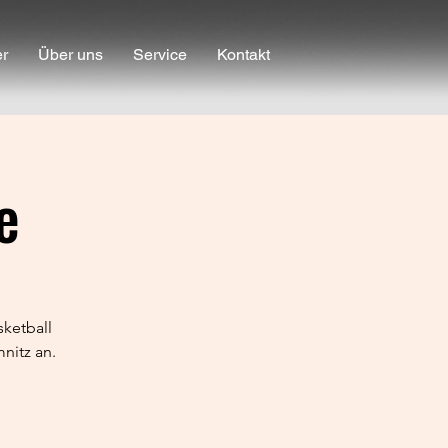
er
Über uns
Service
Kontakt
e
ketball
nitz an.