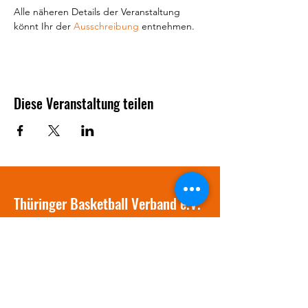
Alle näheren Details der Veranstaltung 
könnt Ihr der 
Ausschreibung
 entnehmen.
Diese Veranstaltung teilen
Thüringer Basketball Verband e.V.
info@tbv-online.de
03641 / 381577
Am Stadion 1
07749 Jena
Präsident: Thomas Fritsche