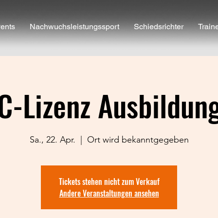
ents
Nachwuchsleistungssport
Schiedsrichter
Train
C-Lizenz Ausbildun
Sa., 22. Apr.
  |  
Ort wird bekanntgegeben
Tickets stehen nicht zum Verkauf
Andere Veranstaltungen ansehen